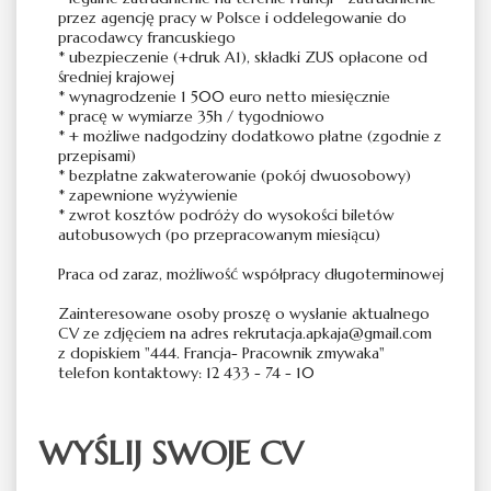
przez agencję pracy w Polsce i oddelegowanie do
pracodawcy francuskiego
* ubezpieczenie (+druk A1), składki ZUS opłacone od
średniej krajowej
* wynagrodzenie 1 500 euro netto miesięcznie
* pracę w wymiarze 35h / tygodniowo
* + możliwe nadgodziny dodatkowo płatne (zgodnie z
przepisami)
* bezpłatne zakwaterowanie (pokój dwuosobowy)
* zapewnione wyżywienie
* zwrot kosztów podróży do wysokości biletów
autobusowych (po przepracowanym miesiącu)
Praca od zaraz, możliwość współpracy długoterminowej
Zainteresowane osoby proszę o wysłanie aktualnego
CV ze zdjęciem na adres rekrutacja.apkaja@gmail.com
z dopiskiem "444. Francja- Pracownik zmywaka"
telefon kontaktowy: 12 433 - 74 - 10
WYŚLIJ SWOJE CV