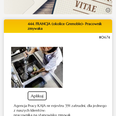
444. FRANCJA (okolice Grenoble)- Pracownik
zmywaka
#0674
Aplikuj
Agencja Pracy KAJA nr rejestru 391 zatrudni, dla jednego
z naszych klientów:
pracownika na stanowisku zmywak