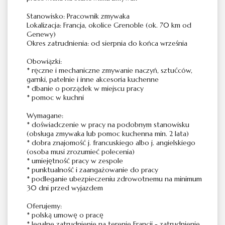
Stanowisko: Pracownik zmywaka
Lokalizacja: Francja, okolice Grenoble (ok. 70 km od
Genewy)
Okres zatrudnienia: od sierpnia do końca września
Obowiązki:
* ręczne i mechaniczne zmywanie naczyń, sztućców,
garnki, patelnie i inne akcesoria kuchenne
* dbanie o porządek w miejscu pracy
* pomoc w kuchni
Wymagane:
* doświadczenie w pracy na podobnym stanowisku
(obsługa zmywaka lub pomoc kuchenna min. 2 lata)
* dobra znajomość j. francuskiego albo j. angielskiego
(osoba musi zrozumieć polecenia)
* umiejętność pracy w zespole
* punktualność i zaangażowanie do pracy
* podleganie ubezpieczeniu zdrowotnemu na minimum
30 dni przed wyjazdem
Oferujemy:
* polską umowę o pracę
* legalne zatrudnienie na terenie Francji - zatrudnienie