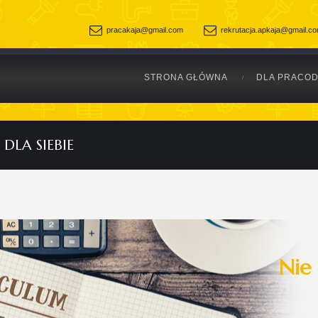
pracakaja@gmail.com
rekrutacja.apkaja@gmail.c
STRONA GŁÓWNA
DLA PRACO
DLA SIEBIE
Nie 