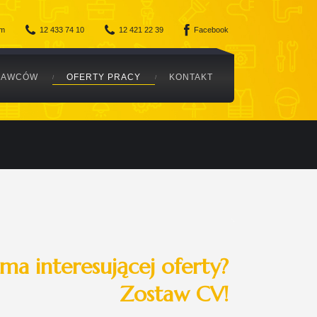
om
12 433 74 10
12 421 22 39
Facebook
DAWCÓW
OFERTY PRACY
KONTAKT
ma interesującej oferty?
Zostaw CV!