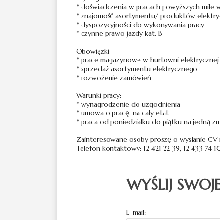
* doświadczenia w pracach powyższych mile 
* znajomość asortymentu/ produktów elektr
* dyspozycyjności do wykonywania pracy
* czynne prawo jazdy kat. B
Obowiązki:
* prace magazynowe w hurtowni elektrycznej
* sprzedaż asortymentu elektrycznego
* rozwożenie zamówień
Warunki pracy:
* wynagrodzenie do uzgodnienia
* umowa o pracę, na cały etat
* praca od poniedziałku do piątku na jedną z
Zainteresowane osoby proszę o wysłanie CV n
Telefon kontaktowy: 12 421 22 39, 12 433 74 1
WYŚLIJ SWOJ
E-mail: