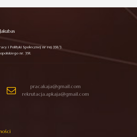
Jakubas
cy i Polityki Społecznej nr rej 391/3.
olskiego nr. 391.
pracakaja@gmail.com
rekrutacja.apkaja@gmail.com
ności