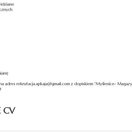
widziane
ycznych
mianę
a adres rekrutacja.apkaja@gmail.com z dopiskiem "Myślenice- Magazy
0
E CV